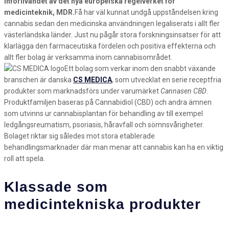
införlivandet av det nya europeiska regelverket för
medicinteknik, MDR.
Få har väl kunnat undgå uppståndelsen kring
cannabis sedan den medicinska användningen legaliserats i allt fler
västerländska länder. Just nu pågår stora forskningsinsatser för att
klarlägga den farmaceutiska fördelen och positiva effekterna och
allt fler bolag är verksamma inom cannabisområdet.
Ett bolag som verkar inom den snabbt växande
branschen är danska
CS MEDICA
, som utvecklat en serie receptfria
produkter som marknadsförs under varumärket
Cannasen CBD
.
Produktfamiljen baseras på Cannabidiol (CBD) och andra ämnen
som utvinns ur cannabisplantan för behandling av till exempel
ledgångsreumatism, psoriasis, håravfall och sömnsvårigheter.
Bolaget riktar sig således mot stora etablerade
behandlingsmarknader där man menar att cannabis kan ha en viktig
roll att spela.
Klassade som
medicintekniska produkter