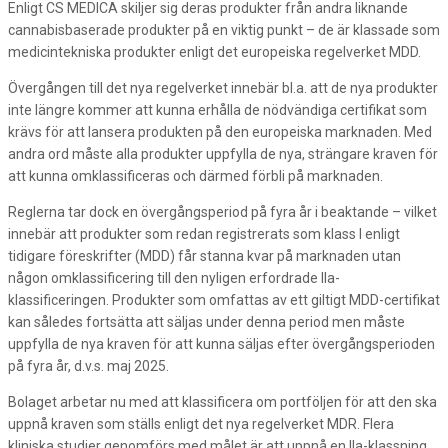
Enligt CS MEDICA skiljer sig deras produkter från andra liknande
cannabisbaserade produkter på en viktig punkt – de är klassade som
medicintekniska produkter enligt det europeiska regelverket MDD.
Övergången till det nya regelverket innebär bl.a. att de nya produkter
inte längre kommer att kunna erhålla de nödvändiga certifikat som
krävs för att lansera produkten på den europeiska marknaden. Med
andra ord måste alla produkter uppfylla de nya, strängare kraven för
att kunna omklassificeras och därmed förbli på marknaden.
Reglerna tar dock en övergångsperiod på fyra år i beaktande – vilket
innebär att produkter som redan registrerats som klass I enligt
tidigare föreskrifter (MDD) får stanna kvar på marknaden utan
någon omklassificering till den nyligen erfordrade IIa-
klassificeringen. Produkter som omfattas av ett giltigt MDD-certifikat
kan således fortsätta att säljas under denna period men måste
uppfylla de nya kraven för att kunna säljas efter övergångsperioden
på fyra år, d.v.s. maj 2025.
Bolaget arbetar nu med att klassificera om portföljen för att den ska
uppnå kraven som ställs enligt det nya regelverket MDR. Flera
kliniska studier genomförs med målet är att uppnå en IIa-klassning